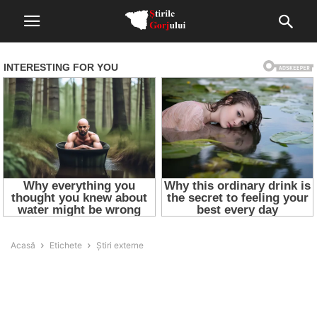
Acasă
Etichete
Știri externe