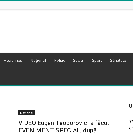
Headlines
Național
Politic
Social
Sport
Sănătate
U
National
T
VIDEO Eugen Teodorovici a făcut
cr
EVENIMENT SPECIAL, după