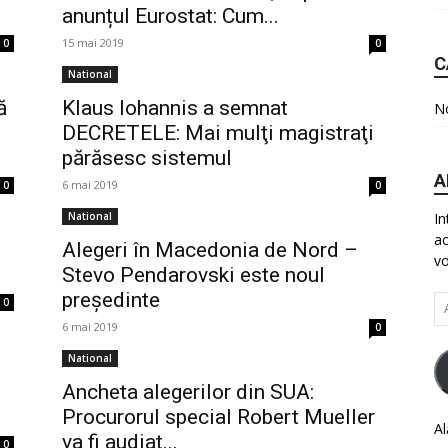
anunțul Eurostat: Cum...
15 mai 2019
0
0
C
National
ă
Klaus Iohannis a semnat
No
DECRETELE: Mai mulţi magistraţi
părăsesc sistemul
A
6 mai 2019
0
0
In
National
ac
Alegeri în Macedonia de Nord –
vo
Stevo Pendarovski este noul
președinte
Ad
0
em
6 mai 2019
0
National
Ancheta alegerilor din SUA:
Procurorul special Robert Mueller
Al
va fi audiat...
0