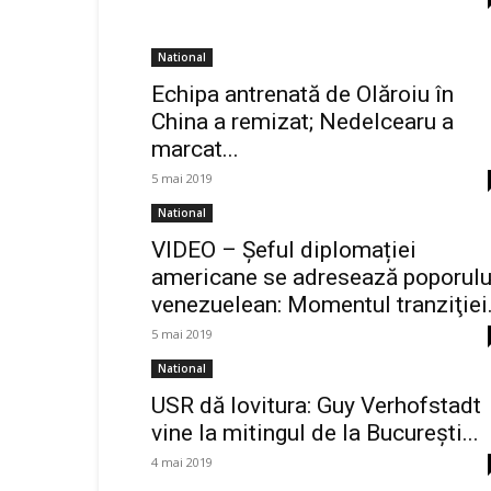
National
Echipa antrenată de Olăroiu în
China a remizat; Nedelcearu a
marcat...
5 mai 2019
National
VIDEO – Șeful diplomației
americane se adresează poporulu
venezuelean: Momentul tranziţiei.
5 mai 2019
National
USR dă lovitura: Guy Verhofstadt
vine la mitingul de la București...
4 mai 2019