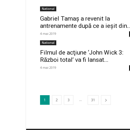
National
Gabriel Tamaş a revenit la
antrenamente după ce a ieşit din..
4 mai 2019
National
Filmul de acţiune ‘John Wick 3:
Război total’ va fi lansat...
4 mai 2019
...
1
2
3
31