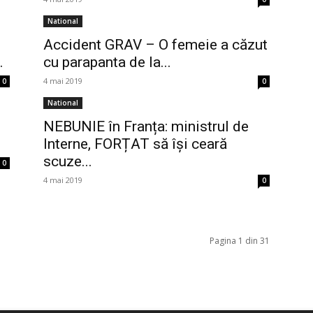
National
Accident GRAV – O femeie a căzut
.
cu parapanta de la...
4 mai 2019
0
0
National
NEBUNIE în Franța: ministrul de
Interne, FORȚAT să își ceară
scuze...
0
4 mai 2019
0
Pagina 1 din 31