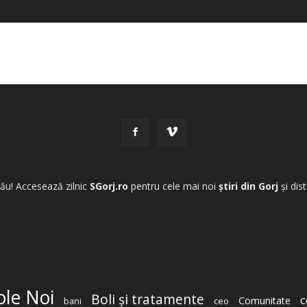
tău! Accesează zilnic
SGorj.ro
pentru cele mai noi
știri din Gorj
și dis
ole Noi
Boli şi tratamente
c
Comunitate
ceo
bani