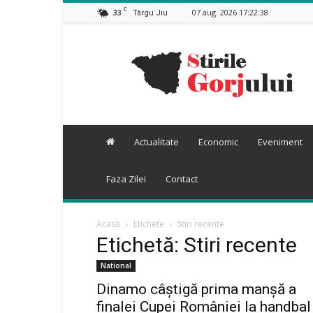
C
33
07 aug. 2026 17:22:38
Târgu Jiu
Stiri
Gorj
Actualitate
Economic
Eveniment
Faza Zilei
Contact
Acasă
Etichete
Stiri recente
Etichetă: Stiri recente
National
Dinamo câștigă prima manșă a
finalei Cupei României la handbal