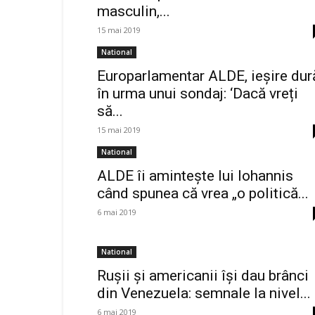
masculin,...
15 mai 2019
National
Europarlamentar ALDE, ieşire dur
în urma unui sondaj: ‘Dacă vreți
să...
15 mai 2019
National
ALDE îi aminteşte lui Iohannis
când spunea că vrea „o politică...
6 mai 2019
National
Rușii și americanii își dau brânci
din Venezuela: semnale la nivel...
6 mai 2019