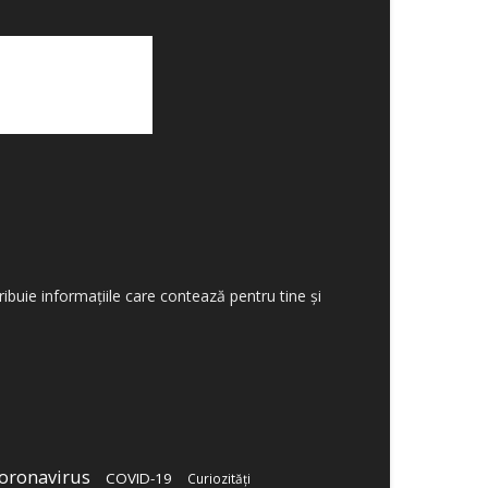
tribuie informațiile care contează pentru tine și
oronavirus
COVID-19
Curiozități