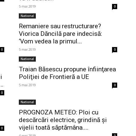
5 mai 2019
0
National
Remaniere sau restructurare?
Viorica Dăncilă pare indecisă:
‘Vom vedea la primul...
5 mai 2019
0
0
National
Traian Băsescu propune înfiinţarea
i
Poliţiei de Frontieră a UE
..
5 mai 2019
0
0
National
PROGNOZA METEO: Ploi cu
descărcări electrice, grindină şi
vijelii toată săptămâna....
0
4 mai 2019
0