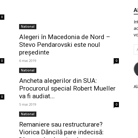
A
0
In
National
ac
vo
Alegeri în Macedonia de Nord –
Stevo Pendarovski este noul
Ad
președinte
em
6 mai 2019
0
0
National
Ancheta alegerilor din SUA:
Al
Procurorul special Robert Mueller
va fi audiat...
0
5 mai 2019
0
National
Remaniere sau restructurare?
Viorica Dăncilă pare indecisă: