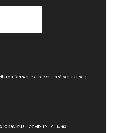
tribuie informațiile care contează pentru tine și
oronavirus
COVID-19
Curiozități