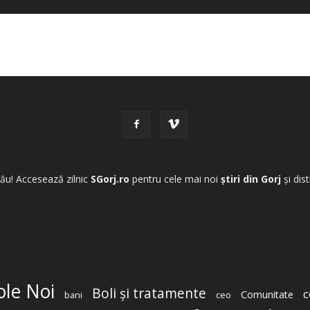
tău! Accesează zilnic
SGorj.ro
pentru cele mai noi
știri din Gorj
și dis
ole Noi
Boli şi tratamente
c
Comunitate
ceo
bani