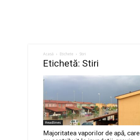
Acasă
Etichete
Stiri
Etichetă: Stiri
Headlines
Majoritatea vaporilor de apă, care