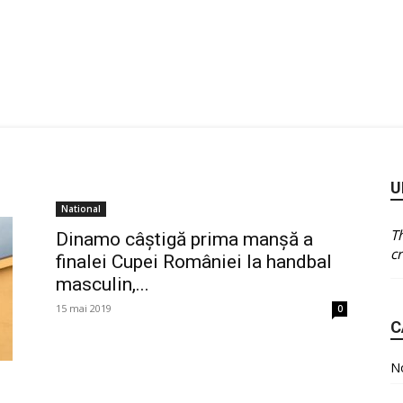
U
National
T
Dinamo câștigă prima manșă a
cr
finalei Cupei României la handbal
masculin,...
15 mai 2019
0
C
No