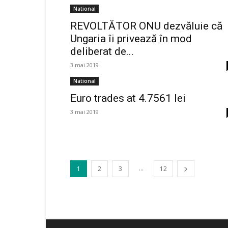
National
REVOLTĂTOR ONU dezvăluie că
Ungaria îi privează în mod
deliberat de...
3 mai 2019
National
Euro trades at 4.7561 lei
3 mai 2019
...
1
2
3
12