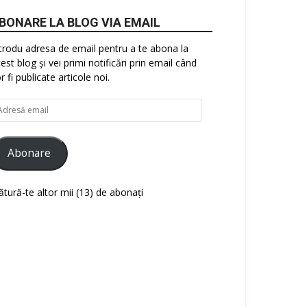
BONARE LA BLOG VIA EMAIL
trodu adresa de email pentru a te abona la
est blog și vei primi notificări prin email când
r fi publicate articole noi.
resă
ail
Abonare
ătură-te altor mii (13) de abonați