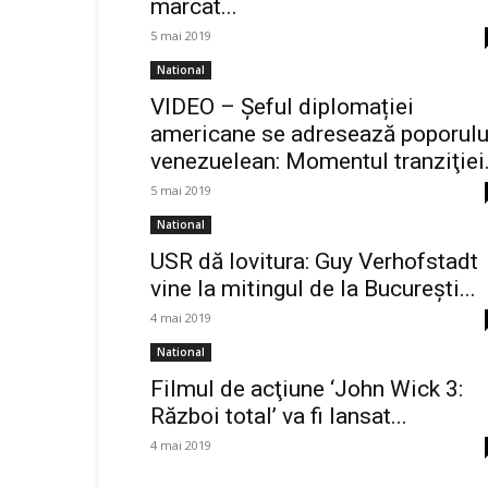
marcat...
5 mai 2019
National
VIDEO – Șeful diplomației
americane se adresează poporulu
venezuelean: Momentul tranziţiei.
5 mai 2019
National
USR dă lovitura: Guy Verhofstadt
vine la mitingul de la București...
4 mai 2019
National
Filmul de acţiune ‘John Wick 3:
Război total’ va fi lansat...
4 mai 2019