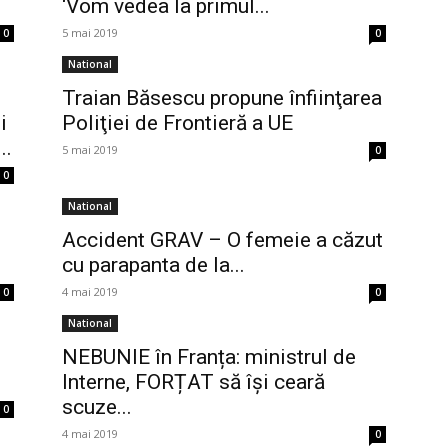
‘Vom vedea la primul...
5 mai 2019
0
0
National
Traian Băsescu propune înfiinţarea
i
Poliţiei de Frontieră a UE
..
5 mai 2019
0
0
National
Accident GRAV – O femeie a căzut
cu parapanta de la...
4 mai 2019
0
0
National
NEBUNIE în Franța: ministrul de
Interne, FORȚAT să își ceară
scuze...
0
4 mai 2019
0