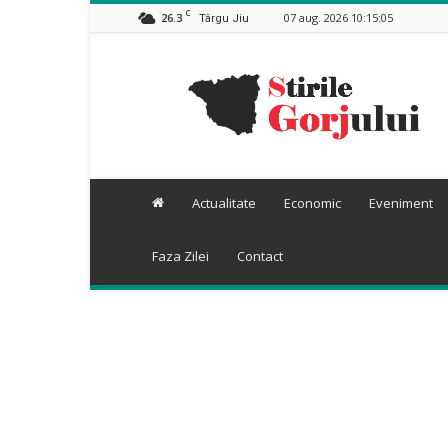
C
26.3
07 aug. 2026 10:15:05
Târgu Jiu
Stiri
Gorj
Actualitate
Economic
Eveniment
Faza Zilei
Contact