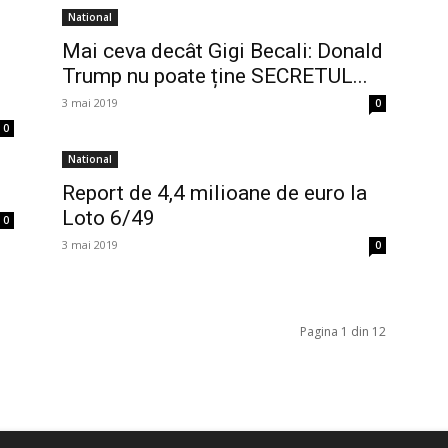
National
Mai ceva decât Gigi Becali: Donald
Trump nu poate ține SECRETUL...
3 mai 2019
0
0
National
Report de 4,4 milioane de euro la
Loto 6/49
0
3 mai 2019
0
Pagina 1 din 12