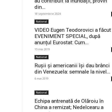
au contribuit la inundații, provin
din...
18 septembrie 2024
National
VIDEO Eugen Teodorovici a făcut
EVENIMENT SPECIAL, după
anunțul Eurostat: Cum...
15 mai 2019
National
Rușii și americanii își dau brânci
din Venezuela: semnale la nivel...
6 mai 2019
National
Echipa antrenată de Olăroiu în
China a remizat; Nedelcearu a