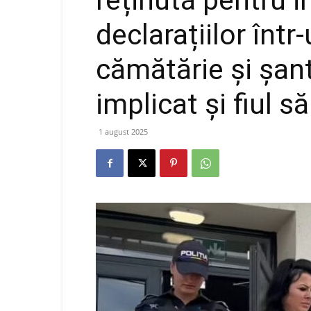
reținută pentru i
declarațiilor într
cămătărie și șant
implicat și fiul s
1 august 2025