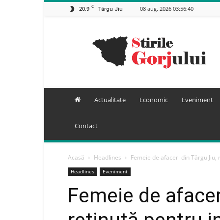
C
20.9
08 aug. 2026 03:56:40
Târgu Jiu
Stiri
Gorj
Actualitate
Economic
Eveniment
Contact
Acasă
Headlines
Femeie de afaceri din Târgu Jiu, r
Headlines
Eveniment
Femeie de afaceri