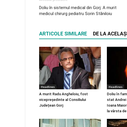
Doliu în sistemul medical din Gorj: A murit
medicul chirurg pediatru Sorin Stăniloiu
ARTICOLE SIMILARE
DE LA ACELAȘ
Headlines
Headlines
A murit Radu Angheloiu, fost
Doliu în fam
vicepreședinte al Consiliului
stat Andrei
Județean Gorj
Ioana Maiore
la vârsta de