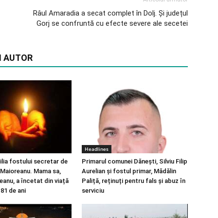
Râul Amaradia a secat complet în Dolj. Și județul
Gorj se confruntă cu efecte severe ale secetei
I AUTOR
Headlines
ilia fostului secretar de
Primarul comunei Dănești, Silviu Filip
 Maioreanu. Mama sa,
Aurelian și fostul primar, Mădălin
anu, a încetat din viață
Paliță, reținuți pentru fals și abuz în
 81 de ani
serviciu