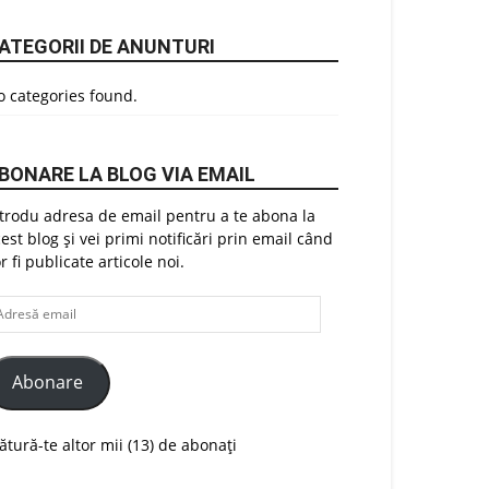
ATEGORII DE ANUNTURI
 categories found.
BONARE LA BLOG VIA EMAIL
trodu adresa de email pentru a te abona la
est blog și vei primi notificări prin email când
r fi publicate articole noi.
dresă
ail
Abonare
ătură-te altor mii (13) de abonați