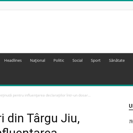
Headlines
Național
Politic
Social
Sport
Sănătate
eținută pentru influențarea declarațiilor într-un dosar...
U
 din Târgu Jiu,
Th