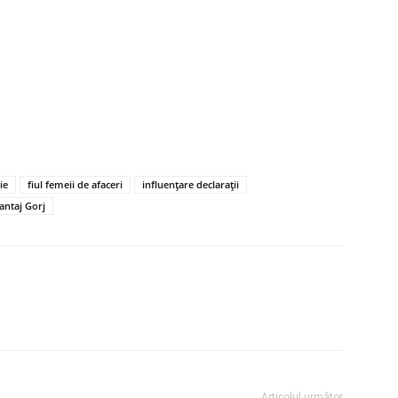
ie
fiul femeii de afaceri
influențare declarații
antaj Gorj
Articolul următor