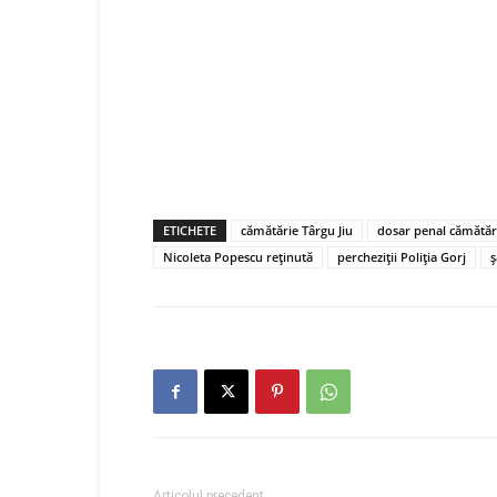
ETICHETE
cămătărie Târgu Jiu
dosar penal cămătăr
Nicoleta Popescu reținută
percheziții Poliția Gorj
ș
Articolul precedent