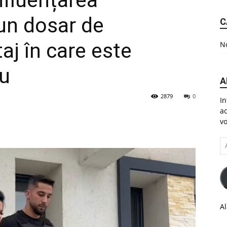
nfluențarea
-un dosar de
C
aj în care este
No
ău
A
2879
0
In
ac
vo
A
em
Al