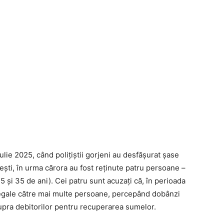
lie 2025, când polițiștii gorjeni au desfășurat șase
nești, în urma cărora au fost reținute patru persoane –
25 și 35 de ani). Cei patru sunt acuzați că, în perioada
 ilegale către mai multe persoane, percepând dobânzi
 asupra debitorilor pentru recuperarea sumelor.