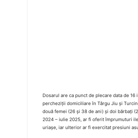
Dosarul are ca punct de plecare data de 16 iu
percheziții domiciliare în Târgu Jiu și Turci
două femei (26 și 38 de ani) și doi bărbați (
2024 – iulie 2025, ar fi oferit împrumuturi
uriașe, iar ulterior ar fi exercitat presiuni