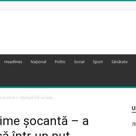
Headlines
Național
Politic
Social
Sport
Sănătate
 aruncat o cățelușă într-un puț...
U
zime șocantă – a
Th