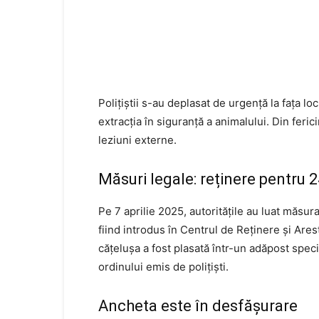
Polițiștii s-au deplasat de urgență la fața lo
extracția în siguranță a animalului. Din feri
leziuni externe.
Măsuri legale: reținere pentru 
Pe 7 aprilie 2025, autoritățile au luat măsur
fiind introdus în Centrul de Reținere și Are
cățelușa a fost plasată într-un adăpost spec
ordinului emis de polițiști.
Ancheta este în desfășurare