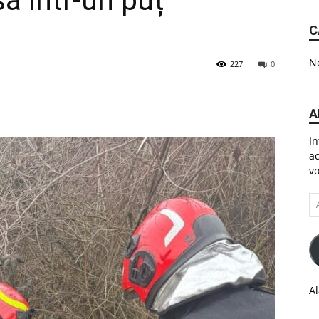
ă într-un puț
C
No
227
0
A
In
ac
vo
A
em
Al