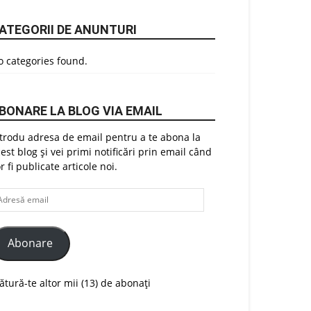
ATEGORII DE ANUNTURI
 categories found.
BONARE LA BLOG VIA EMAIL
trodu adresa de email pentru a te abona la
est blog și vei primi notificări prin email când
r fi publicate articole noi.
dresă
ail
Abonare
ătură-te altor mii (13) de abonați