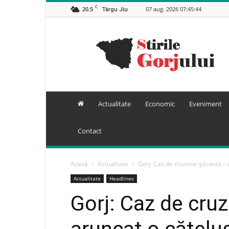
C
20.5
07 aug. 2026 07:45:44
Târgu Jiu
Stiri
Gorj
Actualitate
Economic
Eveniment
Contact
Acasă
Actualitate
Gorj: Caz de cruzime șocantă – a
Actualitate
Headlines
Gorj: Caz de cru