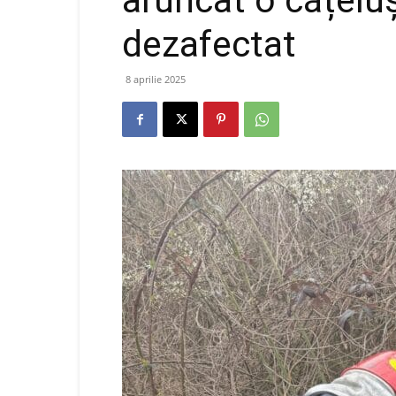
aruncat o cățeluș
dezafectat
8 aprilie 2025