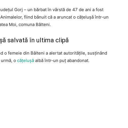
udețul Gorj – un bărbat în vârstă de 47 de ani a fost
a Animalelor, fiind bănuit că a aruncat o cățelușă într-un
itatea Moi, comuna Bâlteni.
ă salvată în ultima clipă
d o femeie din Bâlteni a alertat autoritățile, susținând
n urmă, o
cățelușă
albă într-un puț abandonat.