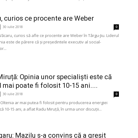
, curios ce procente are Weber
30 iulie 2018
0
ăcaru, curios să afle ce procente are Weber în Târgu-Jiu. Liderul
a este de părere că și președintele executiv al social-
r...
iruță: Opinia unor specialiști este că
l mai poate fi folosit 10-15 ani....
30 iulie 2018
0
n Oltenia ar mai putea fi folosit pentru producerea energiei
ncă 10-15 ani, a aflat Radu Miruță, în urma unor discuții...
garu: Mazilu s-a convins că a greșit