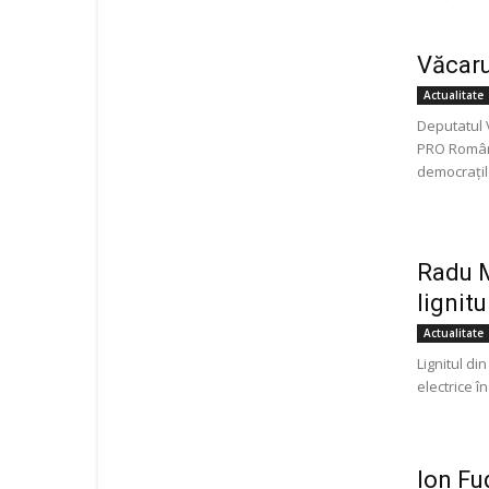
Văcaru
Actualitate
Deputatul V
PRO Români
democrațilo
Radu M
lignitu
Actualitate
Lignitul di
electrice î
Ion Fu