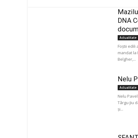
Mazilu
DNA Co
docum
Actualitate
Foștii edil
mandat la 
Belgher,...
Nelu P
Actualitate
Nelu Pavel
Târgu-Jiu d
și...
SFANTU