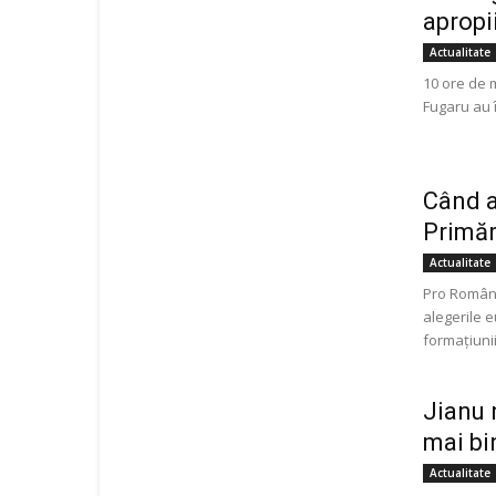
apropi
Actualitate
10 ore de 
Fugaru au î
Când 
Primăr
Actualitate
Pro Români
alegerile 
formațiunii
Jianu 
mai bin
Actualitate