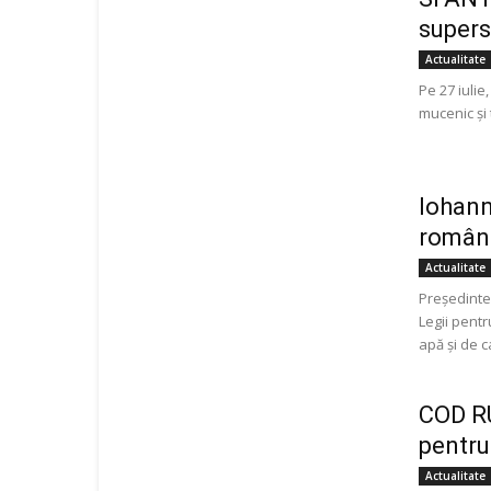
superst
Actualitate
Pe 27 iulie
mucenic și 
Iohann
români
Actualitate
Preşedinte
Legii pentr
apă şi de c
COD R
pentru
Actualitate