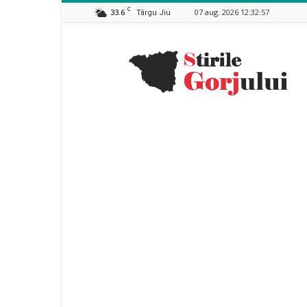
C
33.6
07 aug. 2026 12:32:57
Târgu Jiu
Stiri
Gorj