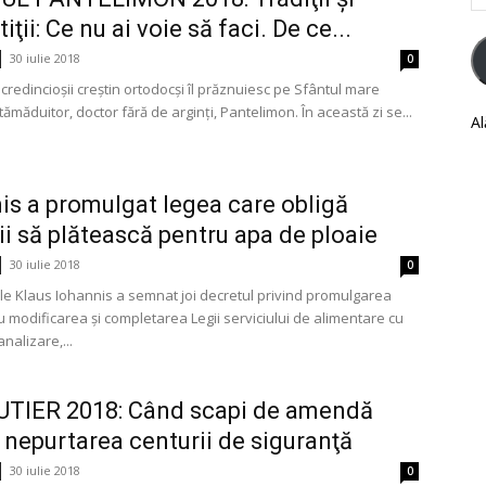
em
iţii: Ce nu ai voie să faci. De ce...
30 iulie 2018
0
, credincioșii creștin ortodocși îl prăznuiesc pe Sfântul mare
tămăduitor, doctor fără de arginți, Pantelimon. În această zi se...
Al
is a promulgat legea care obligă
i să plătească pentru apa de ploaie
30 iulie 2018
0
le Klaus Iohannis a semnat joi decretul privind promulgarea
u modificarea şi completarea Legii serviciului de alimentare cu
analizare,...
UTIER 2018: Când scapi de amendă
 nepurtarea centurii de siguranţă
30 iulie 2018
0