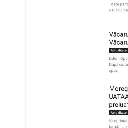
Toate perso
de locul pe
Văcaru
Văcaru
Actualitate
Liderii Opo
După ce, la
spus...
Morega
UATAA.
preluat
Actualitate
Viceprimar
iarnă. Îl a