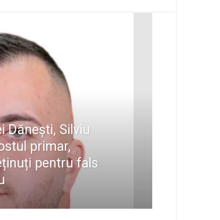
 Dănești, Silviu
fostul primar,
ținuți pentru fals
u