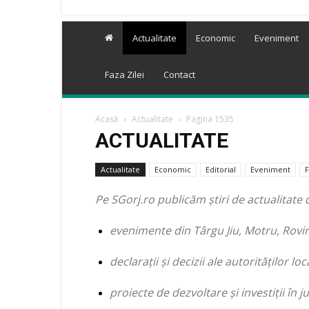
Actualitate
Economic
Eveniment
Faza Zilei
Contact
Acasă
Actualitate
Pagina 1535
ACTUALITATE
Actualitate
Economic
Editorial
Eveniment
F
Pe SGorj.ro publicăm știri de actualitate 
evenimente din Târgu Jiu, Motru, Rovinar
declarații și decizii ale autorităților loc
proiecte de dezvoltare și investiții în j