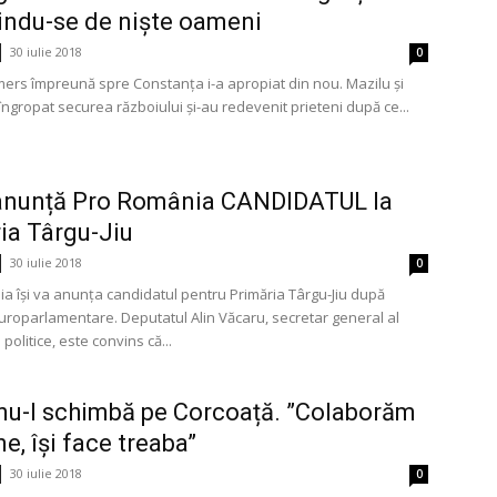
indu-se de niște oameni
30 iulie 2018
0
mers împreună spre Constanța i-a apropiat din nou. Mazilu și
ngropat securea războiului și-au redevenit prieteni după ce...
anunță Pro România CANDIDATUL la
ia Târgu-Jiu
30 iulie 2018
0
a își va anunța candidatul pentru Primăria Târgu-Jiu după
europarlamentare. Deputatul Alin Văcaru, secretar general al
 politice, este convins că...
nu-l schimbă pe Corcoață. ”Colaborăm
e, își face treaba”
30 iulie 2018
0