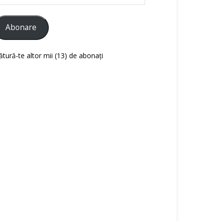
ail
Abonare
ătură-te altor mii (13) de abonați