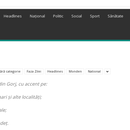
Headlines
Național
Politic
Social
Sport
Sănătate
ără categorie
Faza Zilei
Headlines
Monden
National
din Gorj, cu accent pe:
i și alte localități;
ale;
udeț.