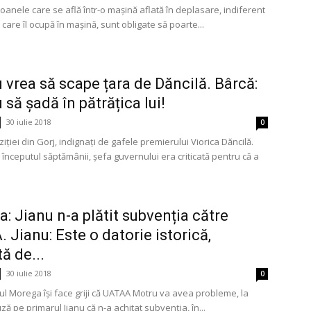
anele care se află într-o mașină aflată în deplasare, indiferent
 care îl ocupă în mașină, sunt obligate să poarte...
 vrea să scape țara de Dăncilă. Bârcă:
 să șadă în pătrățica lui!
30 iulie 2018
0
ziției din Gorj, indignați de gafele premierului Viorica Dăncilă.
 începutul săptămânii, șefa guvernului era criticată pentru că a
: Jianu n-a plătit subvenția către
 Jianu: Este o datorie istorică,
ă de...
30 iulie 2018
0
ul Morega își face griji că UATAA Motru va avea probleme, la
cuză pe primarul Jianu că n-a achitat subvenția, în...