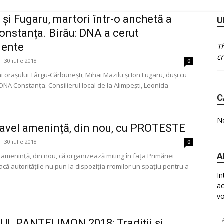
 și Fugaru, martori într-o anchetă a
U
nstanța. Birău: DNA a cerut
ente
T
cr
30 iulie 2018
0
i ai orașului Târgu-Cărbunești, Mihai Mazilu și Ion Fugaru, duși cu
DNA Constanța. Consilierul local de la Alimpești, Leonida
C
No
avel amenință, din nou, cu PROTESTE
30 iulie 2018
0
A
 amenință, din nou, că organizează miting în fața Primăriei
acă autoritățile nu pun la dispoziția rromilor un spațiu pentru a-
In
ac
vo
Ad
L PANTELIMON 2018: Tradiţii şi