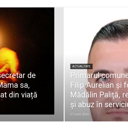
ACTUALITATE
 secretar de
Primarul comunei
 Mama sa,
Filip Aurelian și 
at din viață
Mădălin Paliță, re
și abuz în servici
27 iulie 2026